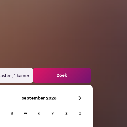
Zoek
gasten, 1 kamer
september 2026
d
w
d
v
z
z