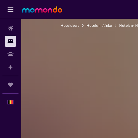
Hoteldeals
Hotels in Afrika
Hotels in N
Vluchten
Verblijven
Autoverhuur
Plan met AI
Trips
Nederlands