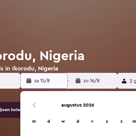
orodu, Nigeria
s in Ikorodu, Nigeria
za 15/8
-
zo 16/8
2 
augustus 2026
ljoen hotels en accommodaties.
m
d
w
d
v
z
z
m