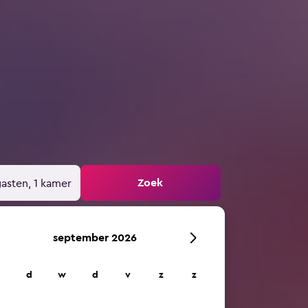
Zoek
gasten, 1 kamer
september 2026
d
w
d
v
z
z