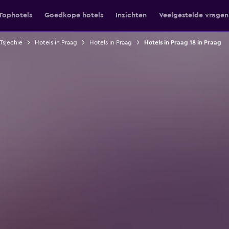
Tophotels
Goedkope hotels
Inzichten
Veelgestelde vragen
 Tsjechië
Hotels in Praag
Hotels in Praag
Hotels in Praag 18 in Praag