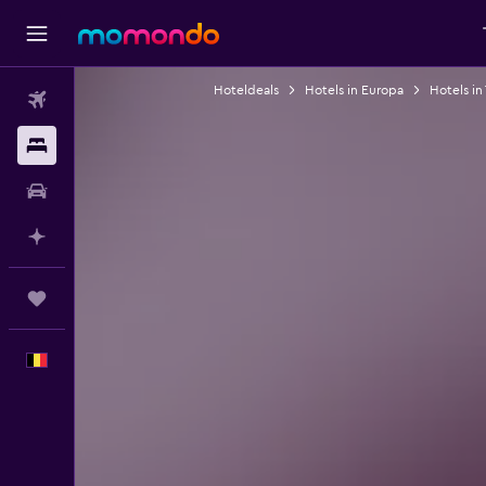
Hoteldeals
Hotels in Europa
Hotels in
Vluchten
Verblijven
Autoverhuur
Plan met AI
Trips
Nederlands