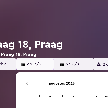
aag 18, Praag
n Praag 18, Praag
do 13/8
-
vr 14/8
2 
augustus 2026
m
d
w
d
v
z
z
m