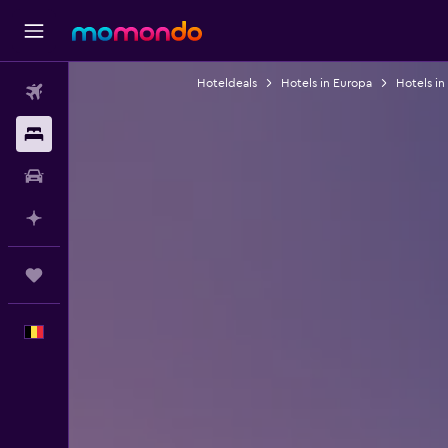
Hoteldeals
Hotels in Europa
Hotels in 
Vluchten
Verblijven
Autoverhuur
Plan met AI
Trips
Nederlands