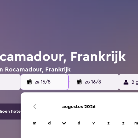
ocamadour, Frankrijk
in Rocamadour, Frankrijk
za 15/8
-
zo 16/8
2 
augustus 2026
ljoen hotels en accommodaties.
m
d
w
d
v
z
z
m