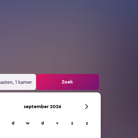
Zoek
gasten, 1 kamer
september 2026
d
w
d
v
z
z