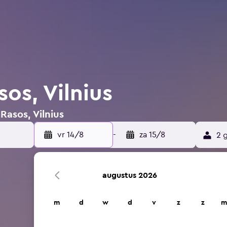
sos, Vilnius
Rasos, Vilnius
vr 14/8
-
za 15/8
2 
augustus 2026
m
d
w
d
v
z
z
m