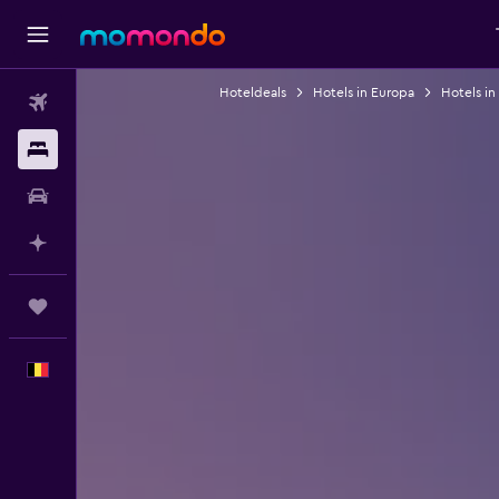
Hoteldeals
Hotels in Europa
Hotels in
Vluchten
Verblijven
Autoverhuur
Plan met AI
Trips
Nederlands