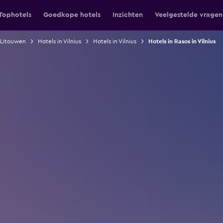
Tophotels
Goedkope hotels
Inzichten
Veelgestelde vragen
 Litouwen
Hotels in Vilnius
Hotels in Vilnius
Hotels in Rasos in Vilnius