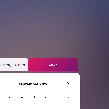
Zoek
gasten, 1 kamer
september 2026
d
w
d
v
z
z