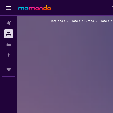
Hoteldeals
Hotels in Europa
Hotels in
Vluchten
Verblijven
Autoverhuur
Plan met AI
Trips