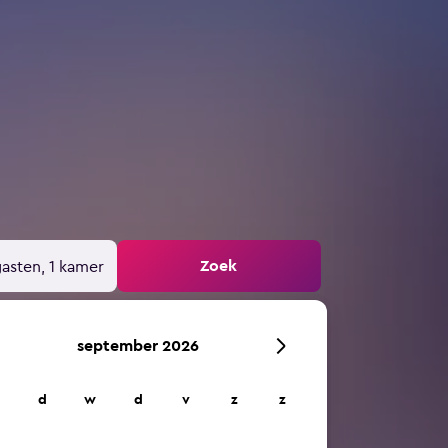
Zoek
gasten, 1 kamer
september 2026
d
w
d
v
z
z