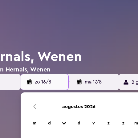
ernals, Wenen
in Hernals, Wenen
zo 16/8
-
ma 17/8
2 
augustus 2026
m
d
w
d
v
z
z
m