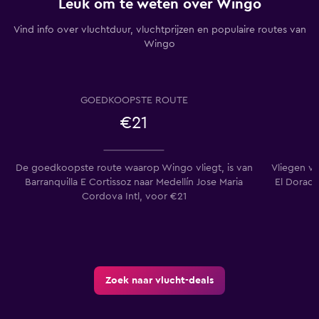
Leuk om te weten over Wingo
Vind info over vluchtduur, vluchtprijzen en populaire routes van
Wingo
GOEDKOOPSTE ROUTE
€21
De goedkoopste route waarop Wingo vliegt, is van
Vliegen va
Barranquilla E Cortissoz naar Medellín Jose Maria
El Dorado
Cordova Intl, voor €21
Zoek naar vlucht-deals