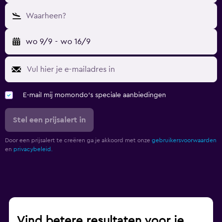
Waarheen?
wo 9/9
-
wo 16/9
E-mail mij momondo's speciale aanbiedingen
Stel een prijsalert in
Door een prijsalert te creëren ga je akkoord met onze
gebruikersvoorwaarden
en
privacybeleid.
Vind betere resultaten voor je