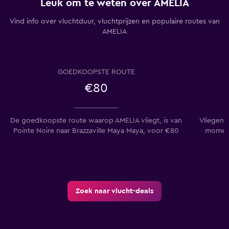
Leuk om te weten over AMELIA
Vind info over vluchtduur, vluchtprijzen en populaire routes van
AMELIA
GOEDKOOPSTE ROUTE
€80
De goedkoopste route waarop AMELIA vliegt, is van
Vliegen v
Pointe Noire naar Brazzaville Maya Maya, voor €80
moment
Zoek naar vlucht-deals