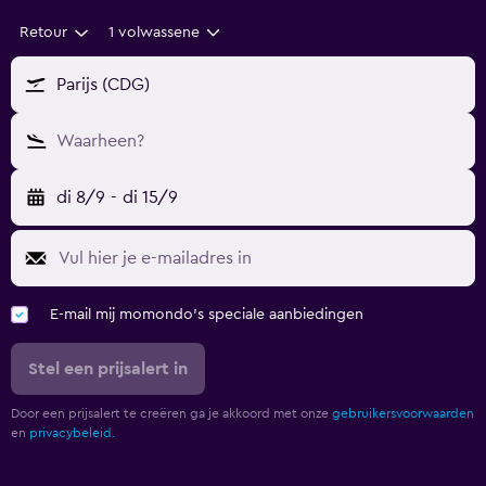
Retour
1 volwassene
Parijs (CDG)
Waarheen?
di 8/9
-
di 15/9
E-mail mij momondo's speciale aanbiedingen
Stel een prijsalert in
Door een prijsalert te creëren ga je akkoord met onze
gebruikersvoorwaarden
en
privacybeleid.