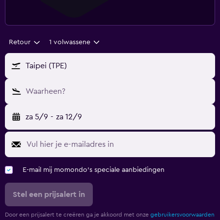
Retour
1 volwassene
Taipei (TPE)
Waarheen?
za 5/9
-
za 12/9
E-mail mij momondo's speciale aanbiedingen
Stel een prijsalert in
Door een prijsalert te creëren ga je akkoord met onze
gebruikersvoorwaarden