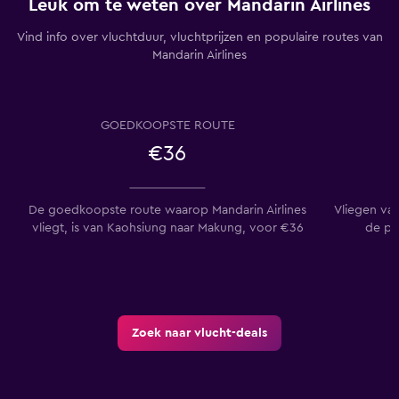
Leuk om te weten over Mandarin Airlines
Vind info over vluchtduur, vluchtprijzen en populaire routes van
Mandarin Airlines
GOEDKOOPSTE ROUTE
€36
De goedkoopste route waarop Mandarin Airlines
Vliegen va
vliegt, is van Kaohsiung naar Makung, voor €36
de po
Zoek naar vlucht-deals