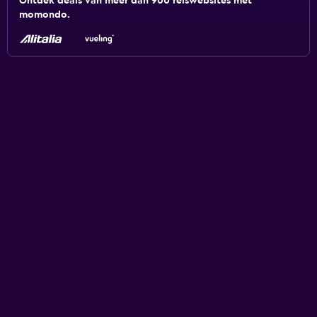
Ontdek deals van meer dan 900 reiswebsites met
momondo.