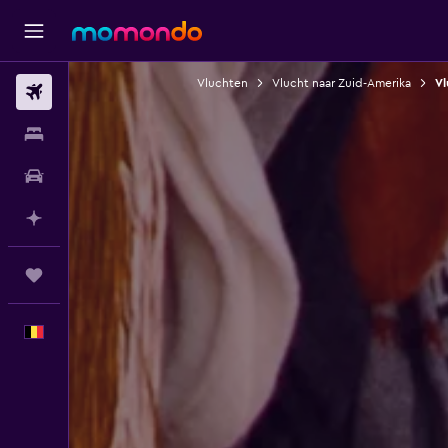
Vluchten
Vlucht naar Zuid-Amerika
Vl
Vluchten
Verblijven
Autoverhuur
Plan met AI
Trips
Nederlands