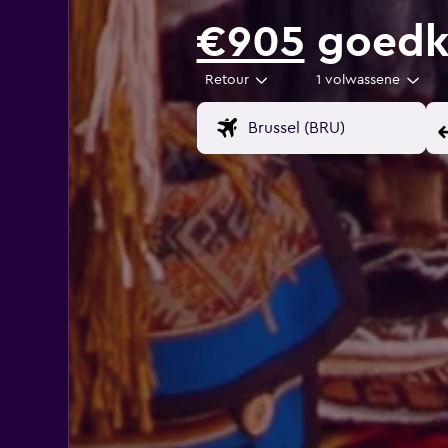
€905
goedko
Retour
1 volwassene