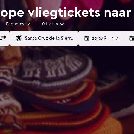
pe vliegtickets naar 
Economy
0 tassen
zo 6/9