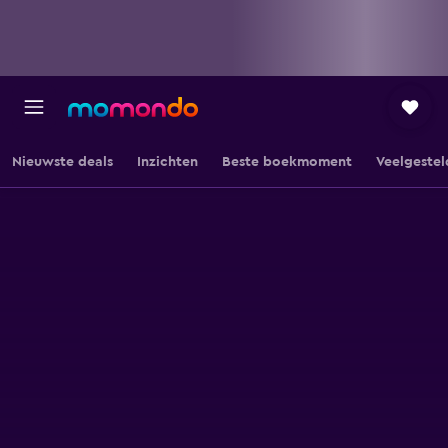
Nieuwste deals
Inzichten
Beste boekmoment
Veelgestel