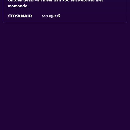
Ontdek deals van meer dan 900 reiswebsites met
momondo.