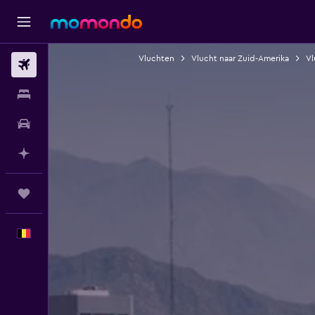
Vluchten
Vlucht naar Zuid-Amerika
Vl
Vluchten
Verblijven
Autoverhuur
Plan met AI
Trips
Nederlands