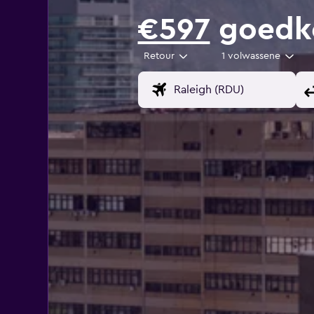
€597
goedko
Retour
1 volwassene