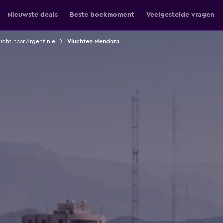
Nieuwste deals
Beste boekmoment
Veelgestelde vragen
ucht naar Argentinië
Vluchten Mendoza