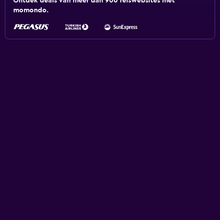
Ontdek deals van meer dan 900 reiswebsites met
momondo.