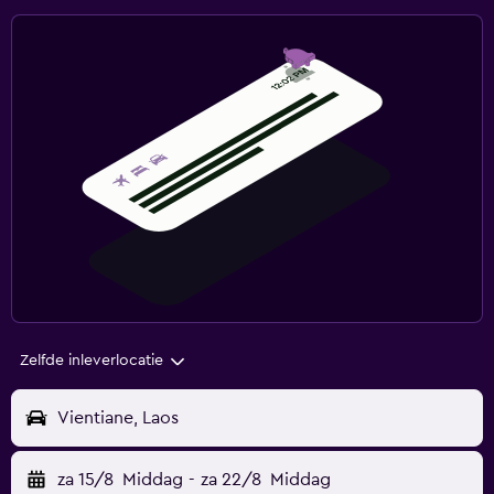
Zelfde inleverlocatie
Vientiane, Laos
za 15/8
Middag
-
za 22/8
Middag