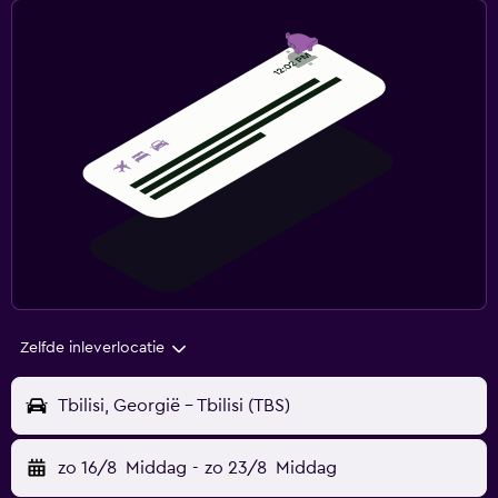
Zelfde inleverlocatie
Tbilisi, Georgië - Tbilisi (TBS)
zo 16/8
Middag
-
zo 23/8
Middag