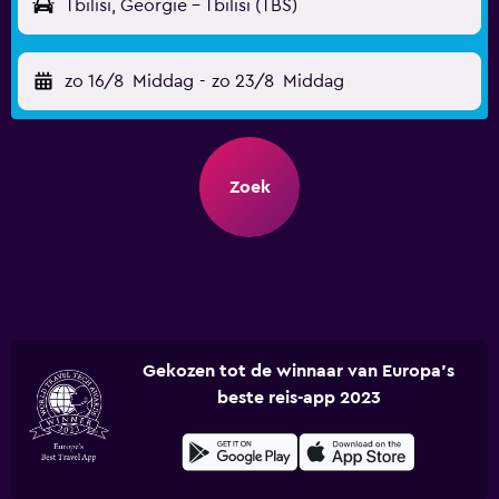
Tbilisi, Georgië - Tbilisi (TBS)
zo 16/8
Middag
-
zo 23/8
Middag
Zoek
Gekozen tot de winnaar van Europa's
beste reis-app 2023