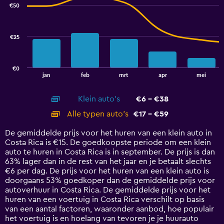
€50
2
data
series.
€25
The
chart
has
€0
1
End
jan
feb
mrt
apr
mei
of
X
interactive
axis
chart
Klein auto's
€6 - €38
displaying
categories.
Alle typen auto's
€17 - €59
Range:
14
De gemiddelde prijs voor het huren van een klein auto in
categories.
Costa Rica is €15. De goedkoopste periode om een klein
The
auto te huren in Costa Rica is in september. De prijs is dan
chart
63% lager dan in de rest van het jaar en je betaalt slechts
has
€6 per dag. De prijs voor het huren van een klein auto is
1
doorgaans 53% goedkoper dan de gemiddelde prijs voor
Y
autoverhuur in Costa Rica. De gemiddelde prijs voor het
axis
huren van een voertuig in Costa Rica verschilt op basis
displaying
van een aantal factoren, waaronder aanbod, hoe populair
values.
het voertuig is en hoelang van tevoren je je huurauto
Range: