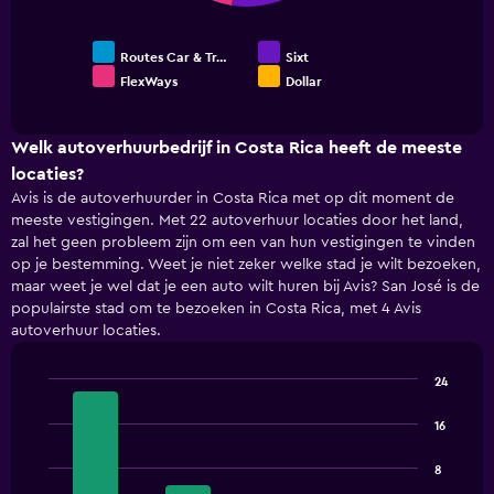
Routes Car & Tr…
Sixt
FlexWays
Dollar
End
of
interactive
chart
Welk autoverhuurbedrijf in Costa Rica heeft de meeste
locaties?
Avis is de autoverhuurder in Costa Rica met op dit moment de
meeste vestigingen. Met 22 autoverhuur locaties door het land,
zal het geen probleem zijn om een van hun vestigingen te vinden
op je bestemming. Weet je niet zeker welke stad je wilt bezoeken,
maar weet je wel dat je een auto wilt huren bij Avis? San José is de
populairste stad om te bezoeken in Costa Rica, met 4 Avis
autoverhuur locaties.
24
Bar
Chart
graphic.
chart
16
with
4
8
bars.