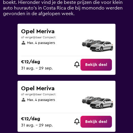
boekt. Hieronder vind je de beste prijzen die voor klein
0
auto huurauto's in Costa Rica die bij momondo werden
to
gevonden in de afgelopen week.
75.
Opel Meriva
of vergelijkbaar Compact
Max. 4 passagiers
€12/dag
Bekijk deal
31 aug. - 29 sep.
Opel Meriva
of vergelijkbaar Compact
Max. 4 passagiers
€12/dag
Bekijk deal
31 aug. - 29 sep.