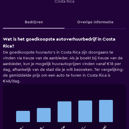
Costa Rica
Bedrijven
Overige informatie
Wat is het goedkoopste autoverhuurbedrijf in Costa
Rica?
De goedkoopste huurauto's in Costa Rica zijn doorgaans te
vinden via Keuze van de aanbieder. Als je boekt bij Keuze van de
aanbieder, kun je mogelijk huurautoprijzen vinden vanaf €18 per
dag, afhankelijk van de stad die je wilt bezoeken. Ter vergelijking:
de gemiddelde prijs om een auto te huren in Costa Rica is
€48/dag.
Bar
Chart
graphic.
chart
with
5
bars.