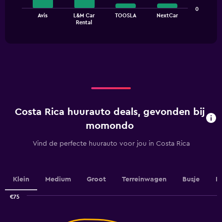
The
0
Avis
L&M Car
TOOSLA
NextCar
chart
End
Rental
of
has
interactive
1
chart
X
axis
displaying
categories.
Range:
4
categories.
Costa Rica huurauto deals, gevonden bij
The
chart
momondo
has
1
Vind de perfecte huurauto voor jou in Costa Rica
Y
axis
displaying
values.
Klein
Medium
Groot
Terreinwagen
Busje
P
Range:
0
€75
Combination
to
Chart
graphic.
chart
24.
with