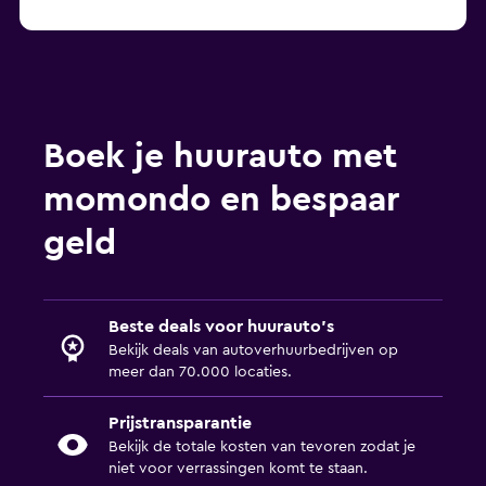
Autoverhuur in Manuel Antonio
Autoverhuur in Nosara
Autoverhuur in Puerto Limón
Autoverhuur in Golfito
Autoverhuur in Guapiles
Boek je huurauto met
Autoverhuur in Puerto Viejo de Talamanca
momondo en bespaar
Autoverhuur in Paso Canoas
geld
Beste deals voor huurauto's
Bekijk deals van autoverhuurbedrijven op
meer dan 70.000 locaties.
Prijstransparantie
Bekijk de totale kosten van tevoren zodat je
niet voor verrassingen komt te staan.