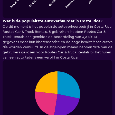
Europcar
Keuze va…
COSTA R…
Routes C…
Avanti
The
chart
End
of
has
interactive
1
chart
X
Wat is de populairste autoverhuurder in Costa Rica?
axis
Op dit moment is het populairste autoverhuurbedrijf in Costa Rica
displaying
Routes Car & Truck Rentals. 5 gebruikers hebben Routes Car &
categories.
Truck Rentals een gemiddelde beoordeling van 3,6 uit 10
Range:
gegevens voor hun klantenservice en de hoge kwaliteit aan auto's
5
die worden verhuurd. In de afgelopen maand hebben 28% van de
categories.
gebruikers gekozen voor Routes Car & Truck Rentals bij het huren
The
van een auto tijdens een verblijf in Costa Rica.
chart
has
1
Y
Pie
Chart
graphic.
chart
axis
with
displaying
4
values.
slices.
Range:
0
to
45.