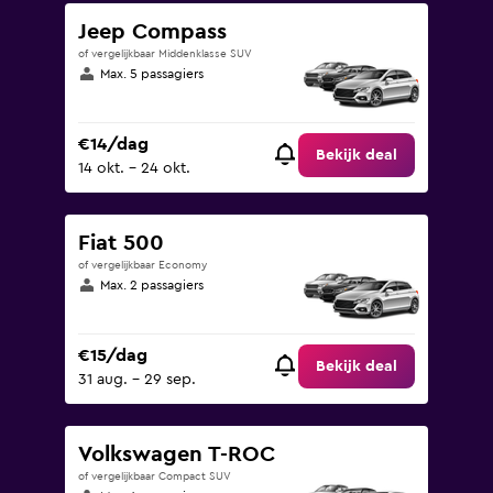
Jeep Compass
of vergelijkbaar Middenklasse SUV
Max. 5 passagiers
€14/dag
Bekijk deal
14 okt. - 24 okt.
Fiat 500
of vergelijkbaar Economy
Max. 2 passagiers
€15/dag
Bekijk deal
31 aug. - 29 sep.
Volkswagen T-ROC
of vergelijkbaar Compact SUV