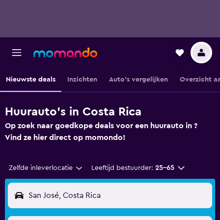
Nieuwste deals
Inzichten
Auto's vergelijken
Overzicht a
Huurauto's in Costa Rica
Op zoek naar goedkope deals voor een huurauto in ?
Vind ze hier direct op momondo!
Zelfde inleverlocatie
Leeftijd bestuurder:
25-65
San José, Costa Rica