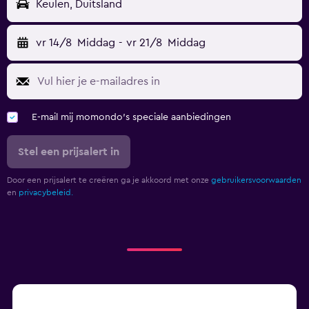
Keulen, Duitsland
vr 14/8
Middag
-
vr 21/8
Middag
E-mail mij momondo's speciale aanbiedingen
Stel een prijsalert in
Door een prijsalert te creëren ga je akkoord met onze
gebruikersvoorwaarden
en
privacybeleid.