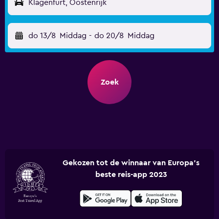
Klagenfurt, Oostenrijk
do 13/8
Middag
-
do 20/8
Middag
Zoek
Gekozen tot de winnaar van Europa's
beste reis-app 2023