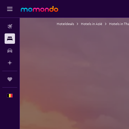
Hoteldeals
Hotels in Azië
Hotels in Th
Vluchten
Verblijven
Autoverhuur
Plan met AI
Trips
Nederlands