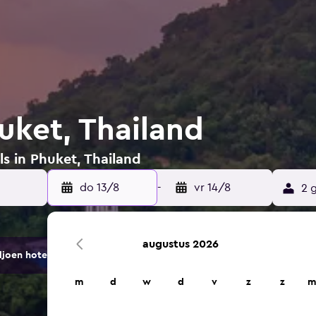
uket, Thailand
ls in Phuket, Thailand
do 13/8
-
vr 14/8
2 
augustus 2026
ljoen hotels en accommodaties.
m
d
w
d
v
z
z
m