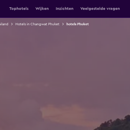
Tophotels
Wijken
Inzichten
Veelgestelde vragen
ailand
Hotels in Changwat Phuket
hotels Phuket