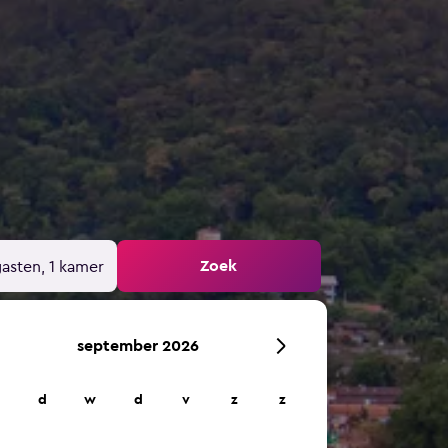
Zoek
gasten, 1 kamer
september 2026
d
w
d
v
z
z