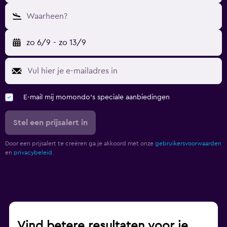
Waarheen?
zo 6/9
-
zo 13/9
E-mail mij momondo's speciale aanbiedingen
Stel een prijsalert in
Door een prijsalert te creëren ga je akkoord met onze
gebruikersvoorwaarden
en
privacybeleid.
Vind betere resultaten voor je