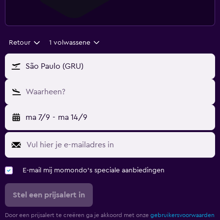
Retour
1 volwassene
São Paulo (GRU)
Waarheen?
ma 7/9
-
ma 14/9
E-mail mij momondo's speciale aanbiedingen
Stel een prijsalert in
Door een prijsalert te creëren ga je akkoord met onze
gebruikersvoorwaarden