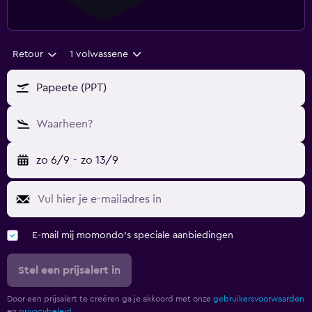
Retour
1 volwassene
Papeete (PPT)
Waarheen?
zo 6/9
-
zo 13/9
E-mail mij momondo's speciale aanbiedingen
Stel een prijsalert in
Door een prijsalert te creëren ga je akkoord met onze
gebruikersvoorwaarden
en
privacybeleid.