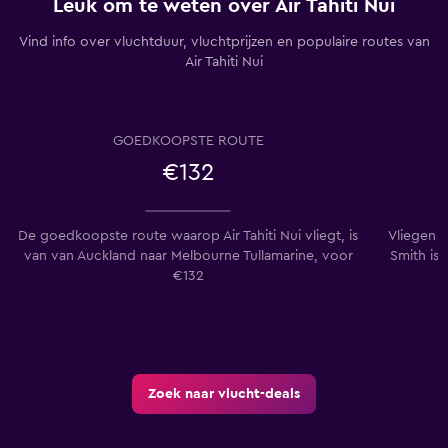
Leuk om te weten over Air Tahiti Nui
Vind info over vluchtduur, vluchtprijzen en populaire routes van
Air Tahiti Nui
GOEDKOOPSTE ROUTE
€132
De goedkoopste route waarop Air Tahiti Nui vliegt, is
Vliegen 
van van Auckland naar Melbourne Tullamarine, voor
Smith is
€132
Zoek naar vlucht-deals