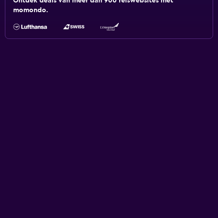
Ontdek deals van meer dan 900 reiswebsites met
momondo.