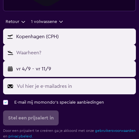
Retour
1 volwassene
Kopenhagen (CPH)
Waarheen?
vr 4/9
-
vr 11/9
E-mail mij momondo's speciale aanbiedingen
Stel een prijsalert in
Door een prijsalert te creëren ga je akkoord met onze
gebruikersvoorwaarden
en
privacybeleid.