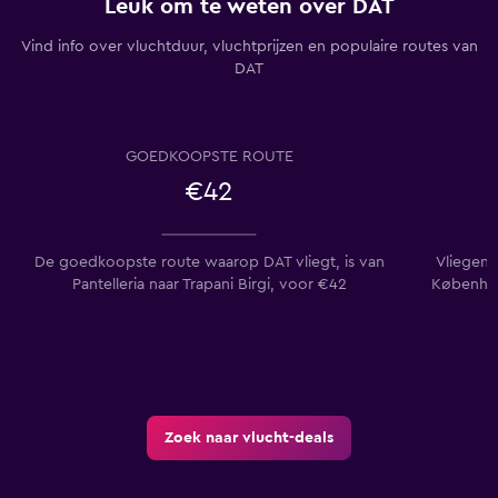
Leuk om te weten over DAT
Vind info over vluchtduur, vluchtprijzen en populaire routes van
DAT
GOEDKOOPSTE ROUTE
€42
De goedkoopste route waarop DAT vliegt, is van
Vliegen
Pantelleria naar Trapani Birgi, voor €42
Københav
Zoek naar vlucht-deals