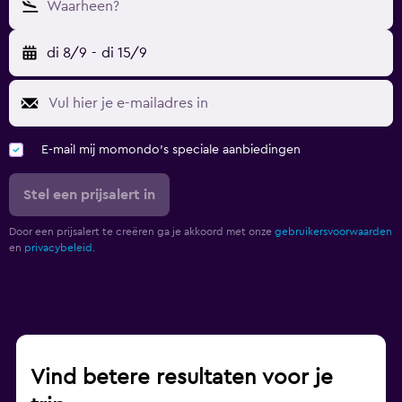
Waarheen?
di 8/9
-
di 15/9
E-mail mij momondo's speciale aanbiedingen
Stel een prijsalert in
Door een prijsalert te creëren ga je akkoord met onze
gebruikersvoorwaarden
en
privacybeleid.
Vind betere resultaten voor je