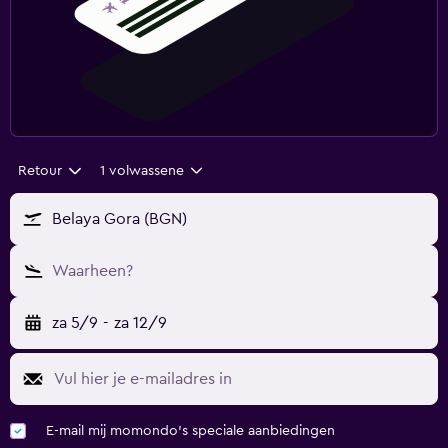
Retour
1 volwassene
Belaya Gora (BGN)
Waarheen?
za 5/9
-
za 12/9
E-mail mij momondo's speciale aanbiedingen