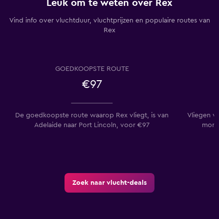
Leuk om te weten over Rex
Vind info over vluchtduur, vluchtprijzen en populaire routes van
Rex
GOEDKOOPSTE ROUTE
€97
De goedkoopste route waarop Rex vliegt, is van
Vliegen v
Adelaide naar Port Lincoln, voor €97
momen
Zoek naar vlucht-deals