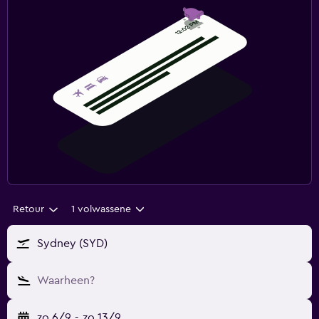
Retour
1 volwassene
Sydney (SYD)
Waarheen?
zo 6/9
-
zo 13/9