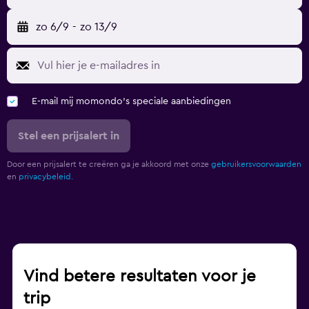
zo 6/9
-
zo 13/9
E-mail mij momondo's speciale aanbiedingen
Stel een prijsalert in
Door een prijsalert te creëren ga je akkoord met onze
gebruikersvoorwaarden
en
privacybeleid.
Vind betere resultaten voor je
trip