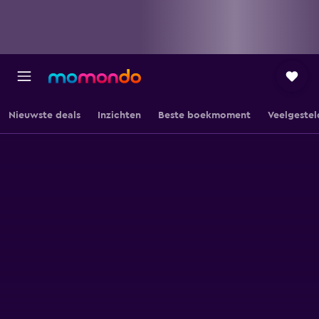
Nieuwste deals
Inzichten
Beste boekmoment
Veelgestel