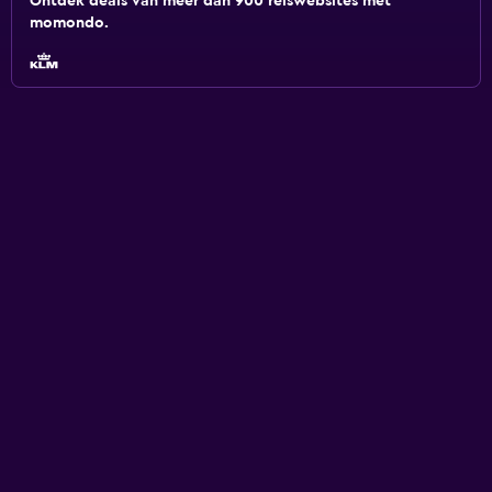
Ontdek deals van meer dan 900 reiswebsites met
momondo.