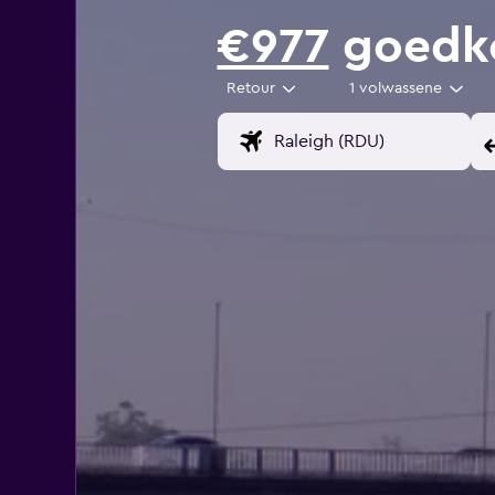
€977
goedko
Retour
1 volwassene