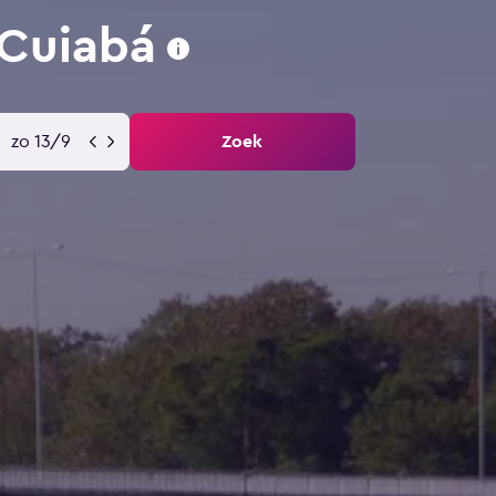
 Cuiabá
zo 13/9
Zoek