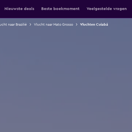
Nieuwste deals
Beste boekmoment
Veelgestelde vragen
ucht naar Brazilië
Vlucht naar Mato Grosso
Vluchten Cuiabá