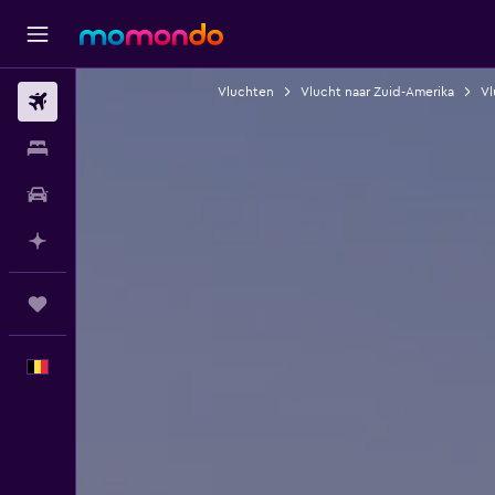
Vluchten
Vlucht naar Zuid-Amerika
Vl
Vluchten
Verblijven
Autoverhuur
Plan met AI
Trips
Nederlands