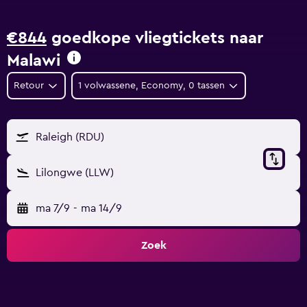
€844
goedkope vliegtickets naar
Malawi
Retour
1 volwassene, Economy, 0 tassen
Raleigh (RDU)
Lilongwe (LLW)
ma 7/9
-
ma 14/9
Zoek