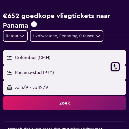
€652
goedkope vliegtickets naar
Panama
Retour
1 volwassene, Economy, 0 tassen
Columbus (CMH)
Panama-stad (PTY)
za 5/9
-
za 12/9
Zoek