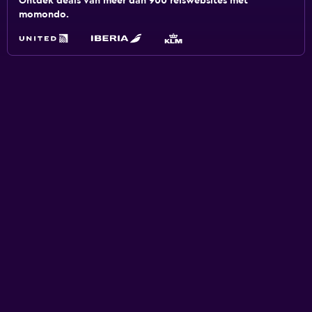
Ontdek deals van meer dan 900 reiswebsites met
momondo.