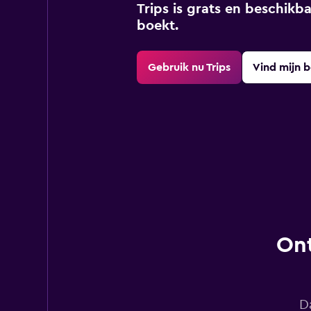
Trips is grats en beschikba
boekt.
Gebruik nu Trips
Vind mijn 
Ont
D