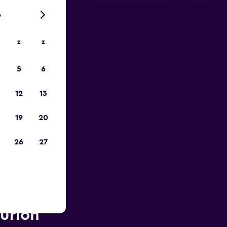
6
z
z
is-
5
6
12
13
19
20
26
27
 van
urion