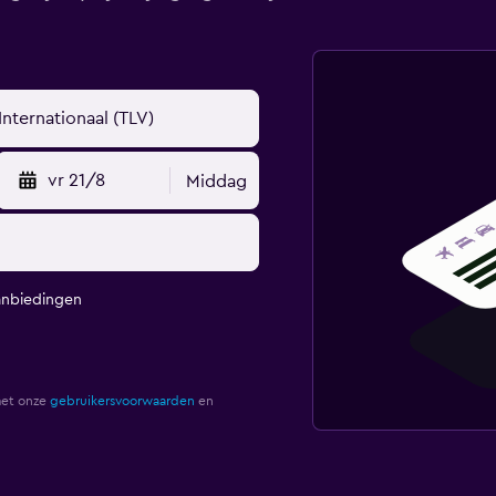
vr 21/8
Middag
anbiedingen
met onze
gebruikersvoorwaarden
en