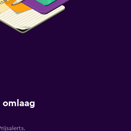
s omlaag
ijsalerts.