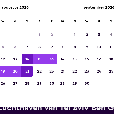
augustus 2026
september 202
w
d
v
z
z
m
d
w
d
v
Gekozen tot de winnaar van Europa's beste re
app 2023
1
2
1
2
3
4
5
6
7
8
9
7
8
9
10
11
12
13
14
15
16
14
15
16
17
18
19
20
21
22
23
21
22
23
24
25
26
27
28
29
30
28
29
30
Avis autoverhuur in de buurt
Luchthaven van Tel Aviv Ben G