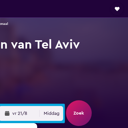
onaal
n van Tel Aviv
Zoek
vr 21/8
Middag