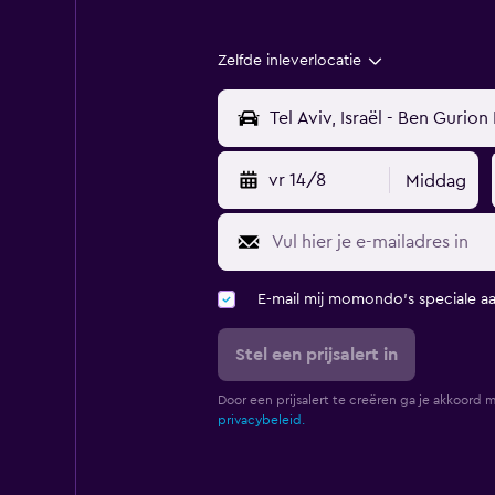
Zelfde inleverlocatie
vr 14/8
Middag
E-mail mij momondo's speciale a
Stel een prijsalert in
Door een prijsalert te creëren ga je akkoord 
privacybeleid.