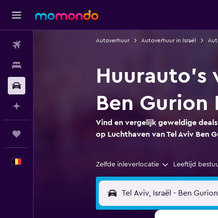
Autoverhuur
Autoverhuur in Israël
Aut
Vluchten
Verblijven
Huurauto's 
Autoverhuur
Ben Gurion 
Plan met AI
Vind en vergelijk geweldige deals
Trips
op Luchthaven van Tel Aviv Ben G
Nederlands
Zelfde inleverlocatie
Leeftijd bestu