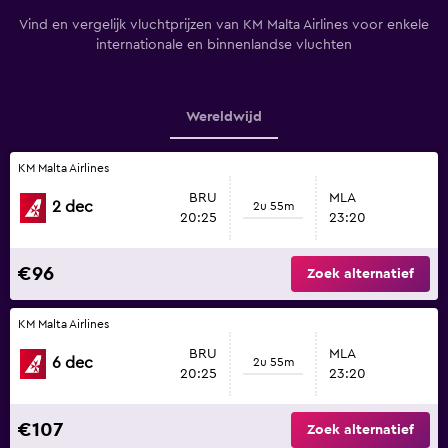
Vind en vergelijk vluchtprijzen van KM Malta Airlines voor enkele
internationale en binnenlandse vluchten
Wereldwijd
KM Malta Airlines
BRU
MLA
2 dec
2u 55m
20:25
23:20
€96
Zoek alternatief
KM Malta Airlines
BRU
MLA
6 dec
2u 55m
20:25
23:20
€107
Zoek alternatief