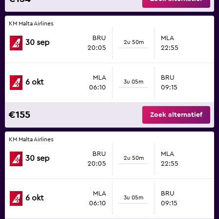
KM Malta Airlines
BRU
MLA
30 sep
2u 50m
20:05
22:55
MLA
BRU
6 okt
3u 05m
06:10
09:15
€155
Zoek alternatief
KM Malta Airlines
BRU
MLA
30 sep
2u 50m
20:05
22:55
MLA
BRU
6 okt
3u 05m
06:10
09:15