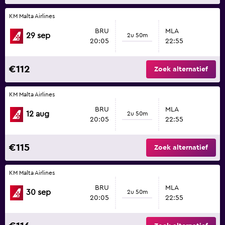
KM Malta Airlines
BRU
MLA
29 sep
2u 50m
20:05
22:55
€112
Zoek alternatief
KM Malta Airlines
BRU
MLA
12 aug
2u 50m
20:05
22:55
€115
Zoek alternatief
KM Malta Airlines
BRU
MLA
30 sep
2u 50m
20:05
22:55