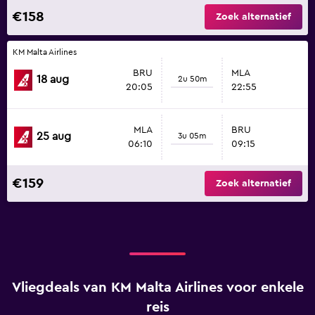
€158
Zoek alternatief
KM Malta Airlines
BRU
MLA
18 aug
2u 50m
20:05
22:55
MLA
BRU
25 aug
3u 05m
06:10
09:15
€159
Zoek alternatief
Vliegdeals van KM Malta Airlines voor enkele
reis