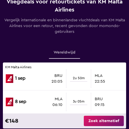
Vliegdeals voor retourtickets van KM Malta
Airlines
Vergelijk internationale en binnenlandse vluchtdeals van KM Malta
Airlines voor een retour, recent gevonden door momondo-
gebruikers
Wereldwijd
KM Malta Airlines
BRU
MLA
1 sep
2u 50m
20:05
22:55
MLA
BRU
8 sep
3u 05m
06:10
09:15
€148
Zoek alternatief