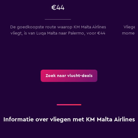
€44
De goedkoopste route waarop KM Malta Airlines
Vliegen
vliegt, is van Luqa Malta naar Palermo, voor €44
momente
Zoek naar vlucht-deals
Informatie over vliegen met KM Malta Airlines