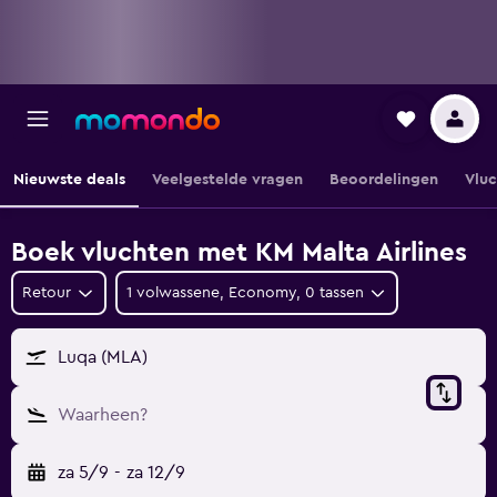
Nieuwste deals
Veelgestelde vragen
Beoordelingen
Vluc
Boek vluchten met KM Malta Airlines
Retour
1 volwassene, Economy, 0 tassen
Luqa (MLA)
Waarheen?
za 5/9
-
za 12/9