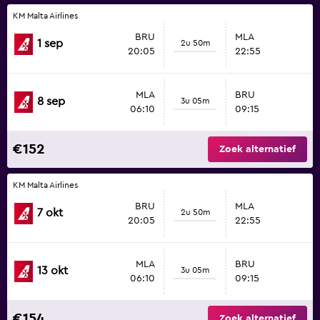
KM Malta Airlines
BRU
MLA
1 sep
2u 50m
20:05
22:55
MLA
BRU
8 sep
3u 05m
06:10
09:15
€152
Zoek alternatief
KM Malta Airlines
BRU
MLA
7 okt
2u 50m
20:05
22:55
MLA
BRU
13 okt
3u 05m
06:10
09:15
€154
Zoek alternatief