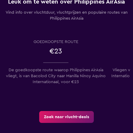
Leuk om te weten over Philippines AirAsia
Vind info over vluchtduur, vluchtprijzen en populaire routes van
Philippines AirAsia
GOEDKOOPSTE ROUTE
€23
De goedkoopste route waarop Philippines AirAsia
Vliegen va
vliegt, is van Bacolod City naar Manilla Ninoy Aquino
Internation
Internationaal, voor €23
Zoek naar vlucht-deals