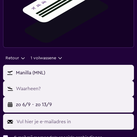
Retour
1 volwassene
Manilla (MNL)
Waarheen?
zo 6/9
-
zo 13/9