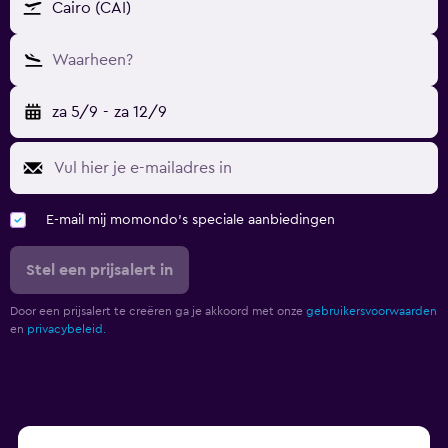
Cairo (CAI)
Waarheen?
za 5/9
-
za 12/9
E-mail mij momondo's speciale aanbiedingen
Stel een prijsalert in
Door een prijsalert te creëren ga je akkoord met onze
gebruikersvoorwaarden
en
privacybeleid.