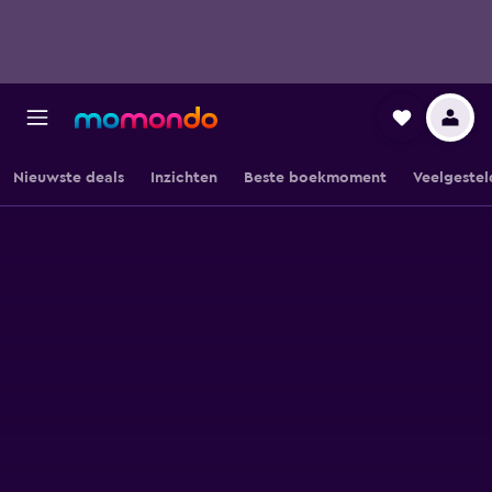
Nieuwste deals
Inzichten
Beste boekmoment
Veelgestel