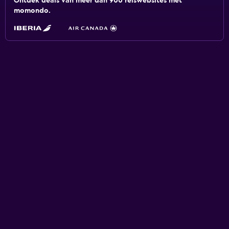
Ontdek deals van meer dan 900 reiswebsites met
momondo.