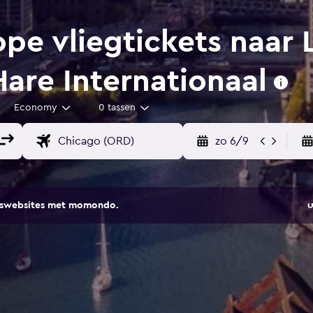
e vliegtickets naar 
are Internationaal
Economy
0 tassen
zo 6/9
eiswebsites met momondo.