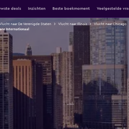
uwste deals
Inzichten
Beste boekmoment
Veelgestelde vr
Vlucht naar De Verenigde Staten
Vlucht naar Illinois
Vlucht naar Chicago
re Internationaal