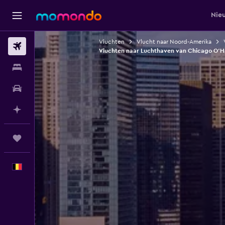
Nie
Vluchten
Vlucht naar Noord-Amerika
Vluchten
Vluchten naar Luchthaven van Chicago O'Ha
Verblijven
Autoverhuur
Plan met AI
Trips
Nederlands