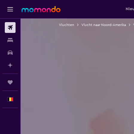
Nie
Vluchten
Vlucht naar Noord-Amerika
Vluchten
Verblijven
Autoverhuur
Plan met AI
Trips
Nederlands