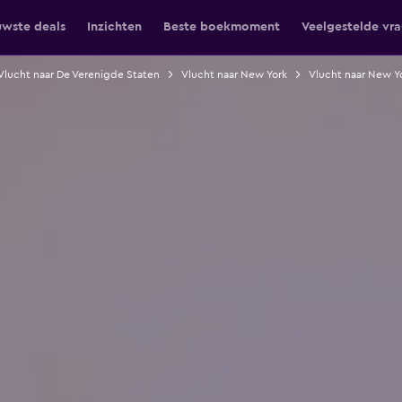
uwste deals
Inzichten
Beste boekmoment
Veelgestelde vr
Vlucht naar De Verenigde Staten
Vlucht naar New York
Vlucht naar New Y