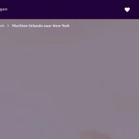
agen
ork
Vluchten Orlando naar New York