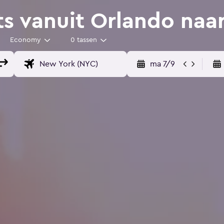
ts vanuit Orlando naa
Economy
0 tassen
ma 7/9