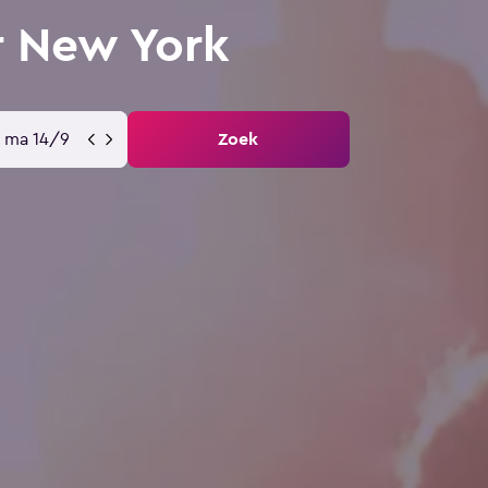
r New York
ma 14/9
Zoek