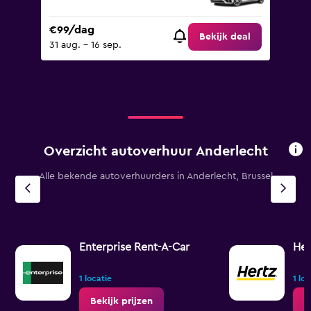
€99/dag
Bekijk deal
31 aug. - 16 sep.
Overzicht autoverhuur Anderlecht
Alle bekende autoverhuurders in Anderlecht, Brussel
Enterprise Rent-A-Car
Her
1 locatie
1 lo
Bekijk prijzen
B