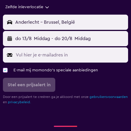
Zelfde inleverlocatie
Anderlecht - Brussel, België
do 13/8
Middag
-
do 20/8
Middag
E-mail mij momondo's speciale aanbiedingen
Stel een prijsalert in
Door een prijsalert te creëren ga je akkoord met onze
gebruikersvoorwaarden
en
privacybeleid.