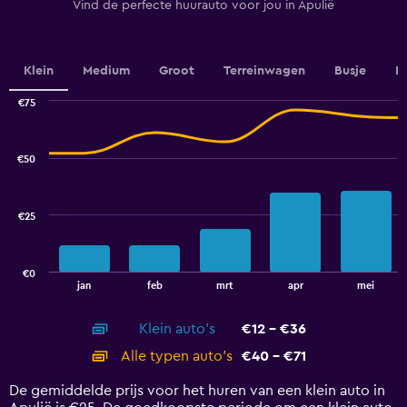
1
Vind de perfecte huurauto voor jou in Apulië
Y
axis
displaying
values.
Klein
Medium
Groot
Terreinwagen
Busje
L
Range:
0
€75
Combination
to
Chart
graphic.
chart
100.
with
€50
2
data
series.
€25
The
chart
has
€0
1
End
jan
feb
mrt
apr
mei
of
X
interactive
axis
chart
Klein auto's
€12 - €36
displaying
categories.
Alle typen auto's
€40 - €71
Range:
14
De gemiddelde prijs voor het huren van een klein auto in
categories.