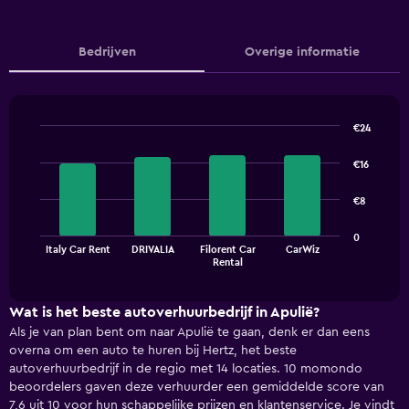
Bedrijven
Overige informatie
€24
Bar
Chart
graphic.
chart
€16
with
4
€8
bars.
The
0
Italy Car Rent
DRIVALIA
Filorent Car
CarWiz
chart
End
Rental
of
has
interactive
1
chart
X
Wat is het beste autoverhuurbedrijf in Apulië?
axis
Als je van plan bent om naar Apulië te gaan, denk er dan eens
displaying
overna om een auto te huren bij Hertz, het beste
categories.
autoverhuurbedrijf in de regio met 14 locaties. 10 momondo
Range:
beoordelers gaven deze verhuurder een gemiddelde score van
4
7,6 uit 10 voor hun schappelijke prijzen en klantenservice. Je vindt