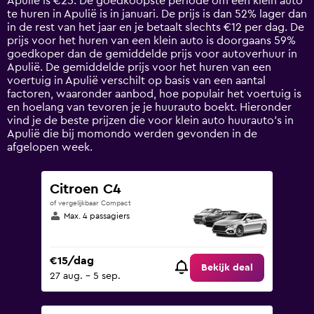
Apulië is €25. De goedkoopste periode om een klein auto
The
te huren in Apulië is in januari. De prijs is dan 52% lager dan
chart
in de rest van het jaar en je betaalt slechts €12 per dag. De
has
prijs voor het huren van een klein auto is doorgaans 59%
1
goedkoper dan de gemiddelde prijs voor autoverhuur in
Y
Apulië. De gemiddelde prijs voor het huren van een
axis
voertuig in Apulië verschilt op basis van een aantal
displaying
factoren, waaronder aanbod, hoe populair het voertuig is
values.
en hoelang van tevoren je je huurauto boekt. Hieronder
Range:
vind je de beste prijzen die voor klein auto huurauto's in
0
Apulië die bij momondo werden gevonden in de
to
afgelopen week.
75.
Citroen C4
of vergelijkbaar Compact
Max. 4 passagiers
€15/dag
Bekijk deal
27 aug. - 5 sep.