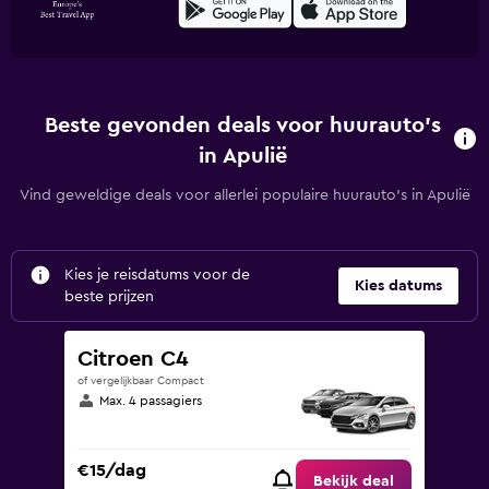
Beste gevonden deals voor huurauto's
in Apulië
Vind geweldige deals voor allerlei populaire huurauto's in Apulië
Kies je reisdatums voor de
Kies datums
beste prijzen
Citroen C4
of vergelijkbaar Compact
Max. 4 passagiers
€15/dag
Bekijk deal