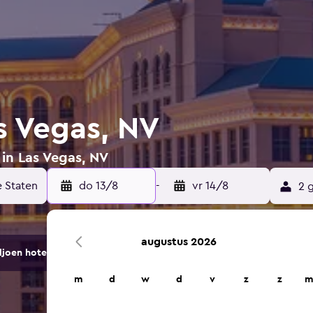
s Vegas, NV
 in Las Vegas, NV
do 13/8
-
vr 14/8
2 
augustus 2026
ljoen hotels en accommodaties.
m
d
w
d
v
z
z
m