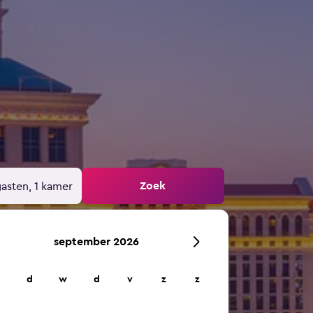
Zoek
gasten, 1 kamer
september 2026
d
w
d
v
z
z