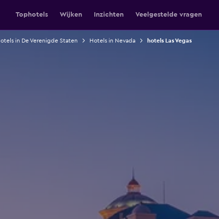
Tophotels
Wijken
Inzichten
Veelgestelde vragen
otels in De Verenigde Staten
Hotels in Nevada
hotels Las Vegas