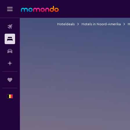
Hoteldeals
Hotels in Noord-Amerika
H
Vluchten
Verblijven
Autoverhuur
Plan met AI
Trips
Nederlands