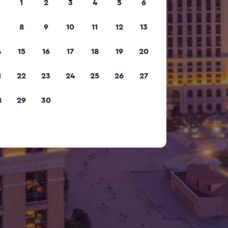
1
2
3
4
5
6
8
9
10
11
12
13
4
15
16
17
18
19
20
1
22
23
24
25
26
27
8
29
30