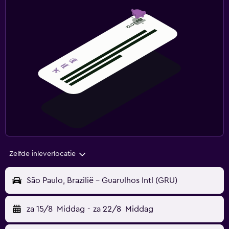
Zelfde inleverlocatie
São Paulo, Brazilië - Guarulhos Intl (GRU)
za 15/8
Middag
-
za 22/8
Middag