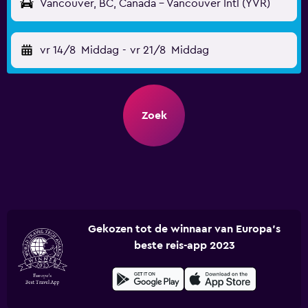
Vancouver, BC, Canada - Vancouver Intl (YVR)
vr 14/8
Middag
-
vr 21/8
Middag
Zoek
Gekozen tot de winnaar van Europa's
beste reis-app 2023