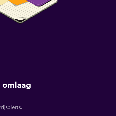
s omlaag
ijsalerts.