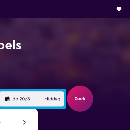
pels
Zoek
do 20/8
Middag
6