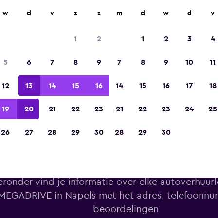
w
d
v
z
z
m
d
w
d
v
Gekozen tot de winnaar van Europa's beste re
app 2023
1
2
1
2
3
4
5
6
7
8
9
7
8
9
10
11
12
13
14
15
16
14
15
16
17
18
19
20
21
22
23
21
22
23
24
25
26
27
28
29
30
28
29
30
huurlocaties van MEGADRIVE i
eronder vind je informatie over elke autoverhuur
MEGADRIVE in Napels met het adres, telefoonn
beoordelingen