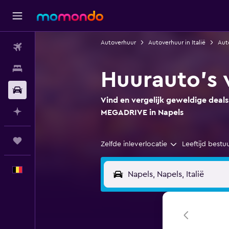
Autoverhuur
Autoverhuur in Italië
Aut
Vluchten
Verblijven
Huurauto's 
Autoverhuur
Vind en vergelijk geweldige deal
Plan met AI
MEGADRIVE in Napels
Trips
Zelfde inleverlocatie
Leeftijd bestu
Nederlands