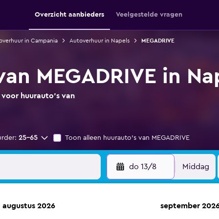
Overzicht aanbieders
Veelgestelde vragen
overhuur in Campania
Autoverhuur in Napels
MEGADRIVE
van MEGADRIVE in Na
s voor huurauto's van
urder:
25-65
Toon alleen huurauto's van MEGADRIVE
do 13/8
Middag
augustus 2026
september 202