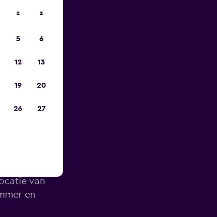
z
z
is-
5
6
12
13
19
20
26
27
n Napels
locatie van
ummer en