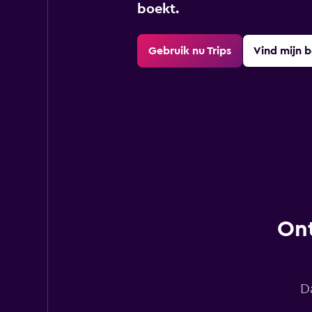
boekt.
Gebruik nu Trips
Vind mijn 
Ont
D