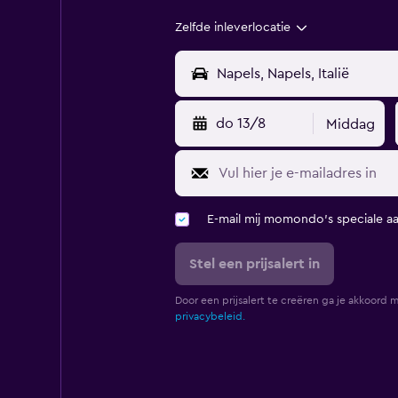
Zelfde inleverlocatie
do 13/8
Middag
E-mail mij momondo's speciale a
Stel een prijsalert in
Door een prijsalert te creëren ga je akkoord 
privacybeleid.