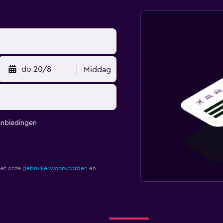
do 20/8
Middag
anbiedingen
met onze
gebruikersvoorwaarden
en