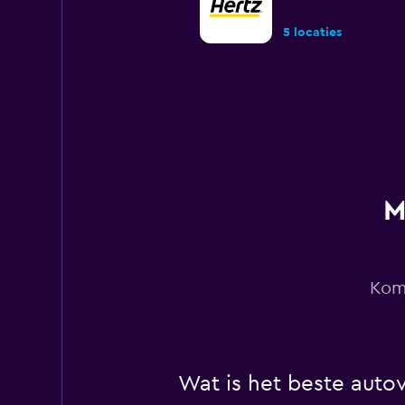
5 locaties
Dollar
1 locatie
M
AutoEurope
1 locatie
Kom 
Flight Car
Wat is het beste autov
1 locatie