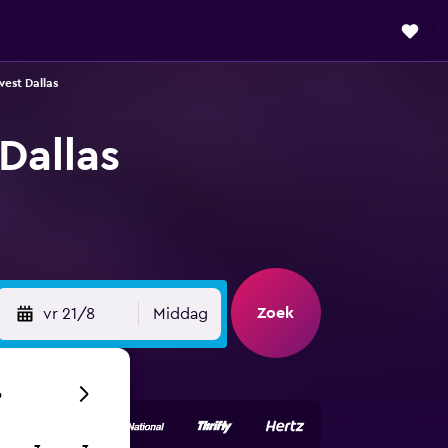
est Dallas
Dallas
Zoek
vr 21/8
Middag
6