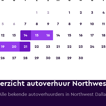
w
d
v
z
z
m
d
w
d
v
1
2
1
2
3
4
Gekozen tot de winnaar van Europa's beste re
5
6
7
8
9
7
8
9
10
11
app 2023
12
13
14
15
16
14
15
16
17
18
19
20
21
22
23
21
22
23
24
25
26
27
28
29
30
28
29
30
erzicht autoverhuur Northwes
Alle bekende autoverhuurders in Northwest Dallas