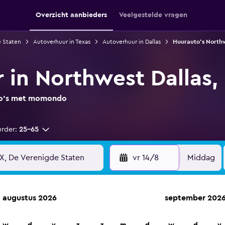
Overzicht aanbieders
Veelgestelde vragen
e Staten
Autoverhuur in Texas
Autoverhuur in Dallas
Huurauto's Northw
 in Northwest Dallas, 
uto's met momondo
urder:
25-65
vr 14/8
Middag
augustus 2026
september 202
n op meer dan 70.000 locaties met momondo.