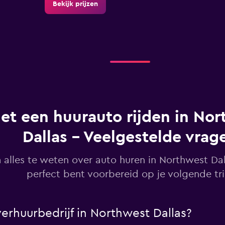
Bekijk prijzen
Bekijk prijzen
et een huurauto rijden in Nor
Dallas - Veelgestelde vrag
Bekijk prijzen
alles te weten over auto huren in Northwest Dal
perfect bent voorbereid op je volgende tri
Bekijk prijzen
erhuurbedrijf in Northwest Dallas?