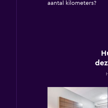
aantal kilometers?
H
dez
H