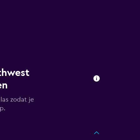
thwest
en
las zodat je
p.