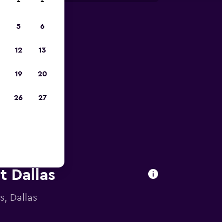
z
z
5
6
is-
12
13
19
20
26
27
t Dallas
, Dallas