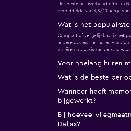
Het beste autoverhuurbedrijf in N
gemiddelde van 3,8/10. Als je van 
Advance Car And 
Rental
Wat is het populairste
1 locatie
Compact of vergelijkbaar is het po
andere opties. Het huren van Com
variëren op basis van de stad waar
Voor hoelang huren me
Wat is de beste perio
Wanneer heeft momondo
bijgewerkt?
Bij hoeveel vliegmaa
Dallas?