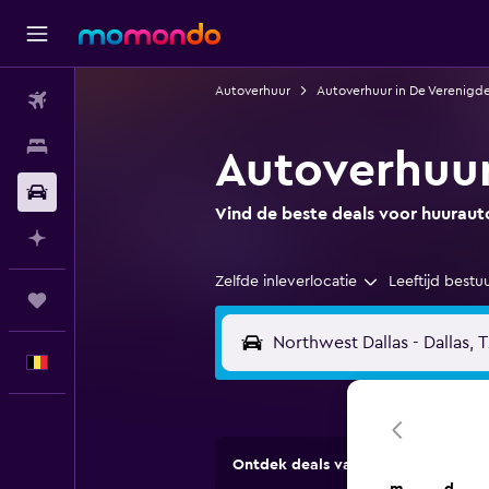
Autoverhuur
Autoverhuur in De Verenigd
Vluchten
Verblijven
Autoverhuur
Autoverhuur
Vind de beste deals voor huura
Plan met AI
Zelfde inleverlocatie
Leeftijd bestu
Trips
Nederlands
Ontdek deals van verhuurbedrijve