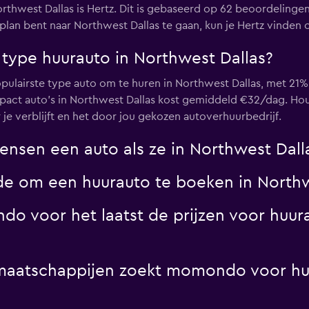
orthwest Dallas is Hertz. Dit is gebaseerd op 62 beoordeli
plan bent naar Northwest Dallas te gaan, kun je Hertz vinden o
Truck
 type huurauto in Northwest Dallas?
Bekijk prijzen
pulairste type auto om te huren in Northwest Dallas, met 21% 
pact auto's in Northwest Dallas kost gemiddeld €32/dag. Hou
 je verblijft en het door jou gekozen autoverhuurbedrijf.
nsen een auto als ze in Northwest Dalla
de om een huurauto te boeken in Northw
 voor het laatst de prijzen voor huura
tmaatschappijen zoekt momondo voor hu