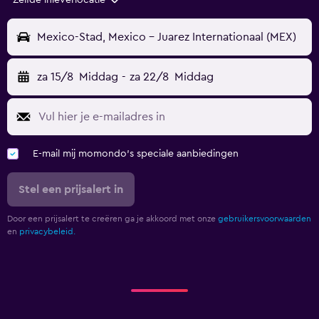
Zelfde inleverlocatie
Mexico-Stad, Mexico - Juarez Internationaal (MEX)
za 15/8
Middag
-
za 22/8
Middag
E-mail mij momondo's speciale aanbiedingen
Stel een prijsalert in
Door een prijsalert te creëren ga je akkoord met onze
gebruikersvoorwaarden
en
privacybeleid.