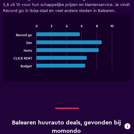
4
5,8 uit 10 voor hun schappelijke prijzen en klantenservice. Je vindt
categories.
Record go in Ibiza-stad en veel andere steden in Balearen.
The
chart
has
0
2
4
6
8
10
1
Bar
Chart
graphic.
chart
Y
Record go
with
axis
Sixt
5
displaying
bars.
Hertz
values.
Range:
CLICK RENT
The
0
chart
Budget
End
to
of
has
18.
interactive
1
chart
X
axis
displaying
categories.
Range:
5
categories.
Balearen huurauto deals, gevonden bij
The
chart
momondo