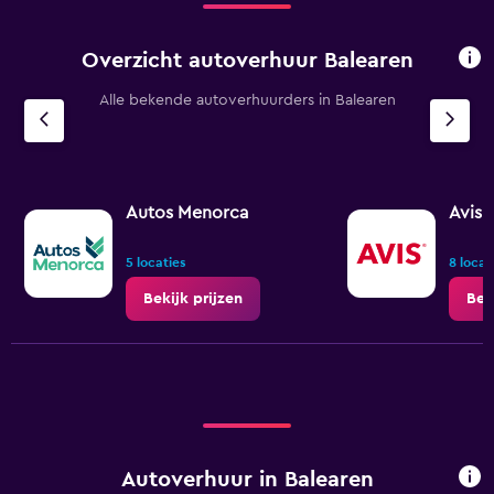
Overzicht autoverhuur Balearen
Alle bekende autoverhuurders in Balearen
Autos Menorca
Avis
5 locaties
8 locat
Bekijk prijzen
Bek
Autoverhuur in Balearen