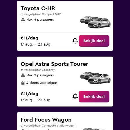
Toyota C-HR
of vergelijkbaar Compact SUV
Max. 4 passagiers
€11/dag
Bekijk deal
17 aug. - 23 aug.
Opel Astra Sports Tourer
of vergelijkbaar Economy
Max. 2 passagiers
4-deurs voertuigen
€11/dag
Bekijk deal
17 aug. - 23 aug.
Ford Focus Wagon
of vergelijkbaar Compacte stationwagen