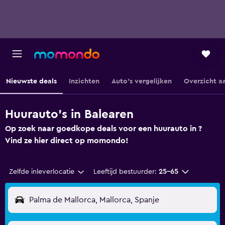
Nieuwste deals
Inzichten
Auto's vergelijken
Overzicht a
Huurauto's in Balearen
Op zoek naar goedkope deals voor een huurauto in ?
Vind ze hier direct op momondo!
Zelfde inleverlocatie
Leeftijd bestuurder:
25-65
Palma de Mallorca, Mallorca, Spanje