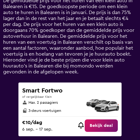
De gemiddelde prijs voor het huren van een klein auto in
categories.
Balearen is €15. De goedkoopste periode om een klein
The
auto te huren in Balearen is in januari. De prijs is dan 75%
chart
lager dan in de rest van het jaar en je betaalt slechts €4
has
per dag. De prijs voor het huren van een klein auto is
1
doorgaans 70% goedkoper dan de gemiddelde prijs voor
Y
autoverhuur in Balearen. De gemiddelde prijs voor het
axis
huren van een voertuig in Balearen verschilt op basis van
displaying
een aantal factoren, waaronder aanbod, hoe populair het
values.
voertuig is en hoelang van tevoren je je huurauto boekt.
Range:
Hieronder vind je de beste prijzen die voor klein auto
0
huurauto's in Balearen die bij momondo werden
to
gevonden in de afgelopen week.
75.
Smart Fortwo
of vergelijkbaar Klein
Max. 2 passagiers
3-deurs voertuigen
€10/dag
Bekijk deal
6 sep. - 17 sep.