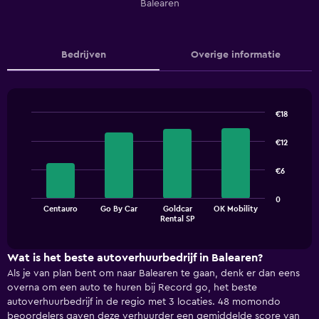
Balearen
Bedrijven
Overige informatie
€18
Bar
Chart
graphic.
chart
€12
with
4
€6
bars.
The
0
Centauro
Go By Car
Goldcar
OK Mobility
chart
End
Rental SP
of
has
interactive
1
chart
X
Wat is het beste autoverhuurbedrijf in Balearen?
axis
Als je van plan bent om naar Balearen te gaan, denk er dan eens
displaying
overna om een auto te huren bij Record go, het beste
categories.
autoverhuurbedrijf in de regio met 3 locaties. 48 momondo
Range:
beoordelers gaven deze verhuurder een gemiddelde score van