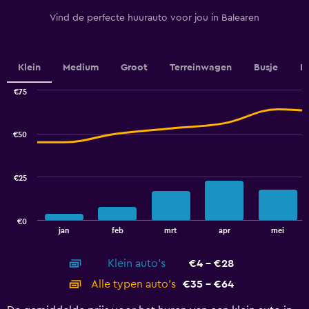
has
1
Vind de perfecte huurauto voor jou in Balearen
Y
axis
displaying
values.
Klein
Medium
Groot
Terreinwagen
Busje
L
Range:
0
€75
Combination
to
Chart
graphic.
chart
100.
with
€50
2
data
series.
€25
The
chart
has
€0
1
End
jan
feb
mrt
apr
mei
of
X
interactive
axis
chart
Klein auto's
€4 - €28
displaying
categories.
Alle typen auto's
€35 - €64
Range:
14