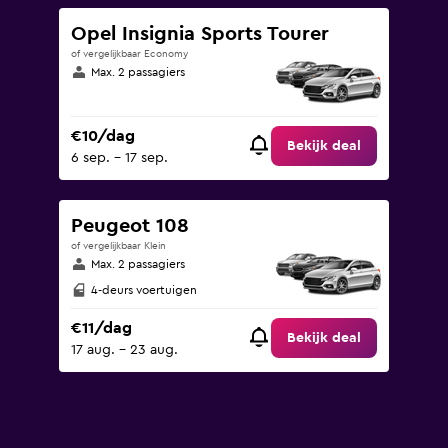
Opel Insignia Sports Tourer
of vergelijkbaar Economy
Max. 2 passagiers
€10/dag
Bekijk deal
6 sep. - 17 sep.
Peugeot 108
of vergelijkbaar Klein
Max. 2 passagiers
4-deurs voertuigen
€11/dag
Bekijk deal
17 aug. - 23 aug.