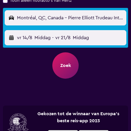
Toon alleen huurauto's van Hertz
Montréal, QC, Canada - Pierre Elliott Trudeau Internationaal (YUL)
vr 14/8
Middag
-
vr 21/8
Middag
Zoek
Gekozen tot de winnaar van Europa's
beste reis-app 2023